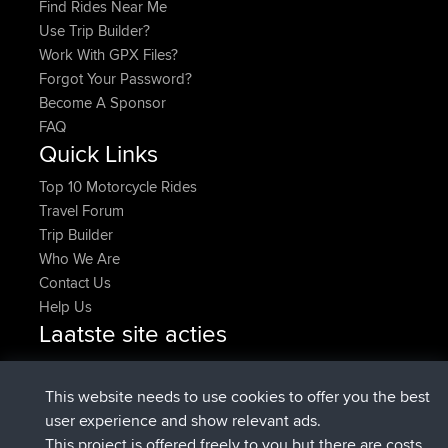
Find Rides Near Me
Use Trip Builder?
Work With GPX Files?
Forgot Your Password?
Become A Sponsor
FAQ
Quick Links
Top 10 Motorcycle Rides
Travel Forum
Trip Builder
Who We Are
Contact Us
Help Us
Laatste site acties
added trip
Nu
Domwom
Holt to Home
added trip
6 min geleden
Domwom
Home to Holt
This website needs to use cookies to offer you the best
geregistreerd op
2 hrs, 44 min geleden
Issacs
BBR
user experience and show relevant ads.
geregistreerd op
9 hrs, 6 min geleden
pastyrhd
BBR
This project is offered freely to you but there are costs