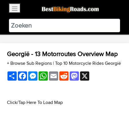
×
BestBikingRoads
Static Motion
3.99 - In Google Play
VIEW
Georgië - 13 Motorroutes Overview Map
+ Browse Sub Regions
|
Top 10 Motorcycle Rides Georgië
Share
Facebook
Messenger
WhatsApp
Email
Reddit
Mastodon
X
Click/Tap Here To Load Map