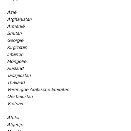
Azië
Afghanistan
Armenië
Bhutan
Georgië
Kirgizstan
Libanon
Mongolië
Rusland
Tadzjikistan
Thailand
Verenigde Arabische Emiraten
Oezbekistan
Vietnam
Afrika
Algerije