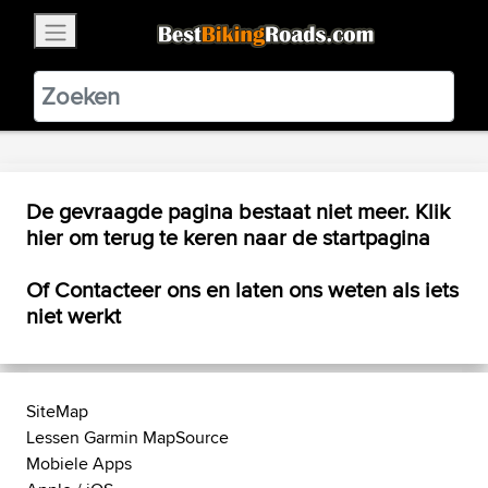
×
BestBikingRoads
Static Motion
3.99 - In Google Play
VIEW
De gevraagde pagina bestaat niet meer. Klik
hier
om terug te keren naar de startpagina
Of
Contacteer ons
en laten ons weten als iets
niet werkt
SiteMap
Lessen Garmin MapSource
Mobiele Apps