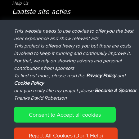
Help Us
Laatste site acties
added trip
Nu
HippoFinger
Henley
geregistreerd op
14 min geleden
HippoFinger
BBR
This website needs to use cookies to offer you the best
added trip
4 hrs, 43 min geleden
MindtheEagle
Ireland
user experience and show relevant ads.
heeft route toegevoegd
Erikkreuk
Mobiel App
Rondje
This project is offered freely to you but there are costs
5 hrs, 51 min geleden
IJsselmaar
involved to keep it running and continually improve it.
geregistreerd op
8 hrs, 3 min geleden
qusemkd
BBR
For that, we rely on showing adverts and personal
geregistreerd op
18 hrs, 24 min
PittigePeetje
BBR
contributions from sponsors
geleden
To find out more, please read the
Privacy Policy
and
Connect
Cookie Policy
or if you really like my project please
Become A Sponsor
Thanks David Robertson
Consent to Accept all cookies
© 2026 David Robertson |
|
|
Sitemap
Privacy Policy
Cookie
| 54596 Members
Policy
Reject All Cookies (Don't Help)