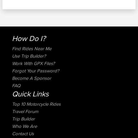
How Do I?
Find Rides Near Me
Use Trip Builder?
Work With GPX Files?
Forgot Your Password?
Become A Sponsor
FAQ
Quick Links
Top 10 Motorcycle Rides
Travel Forum
Trip Builder
Who We Are
Contact Us