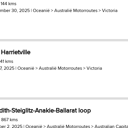
 144 kms
mber 30, 2025 |
Oceanië
>
Australië Motorroutes
>
Victoria
 Harrietville
 41 kms
7, 2025 |
Oceanië
>
Australië Motorroutes
>
Victoria
ith-Steiglitz-Anakie-Ballarat loop
) 867 kms
ber 2, 2025 |
Oceanië
>
Australië Motorroutes
>
Australian Capita