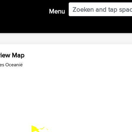
Menu
view Map
des Oceanië