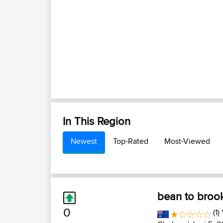
In This Region
Newest
Top-Rated
Most-Viewed
bean to brook-
0
(1)