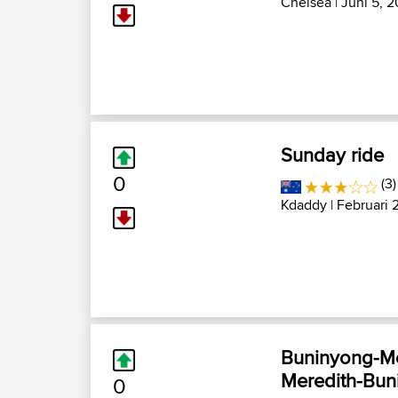
Chelsea
| Juni 5, 
Sunday ride
0
(3)
Kdaddy
| Februari 
Buninyong-Me
Meredith-Bun
0