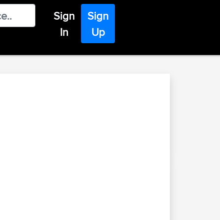
Sign
Sign
In
Up