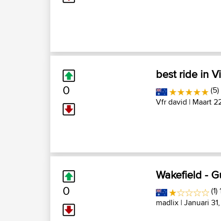
best ride in V
0
(5)
Vfr david
| Maart 2
Wakefield - G
0
(1)
madlix
| Januari 31