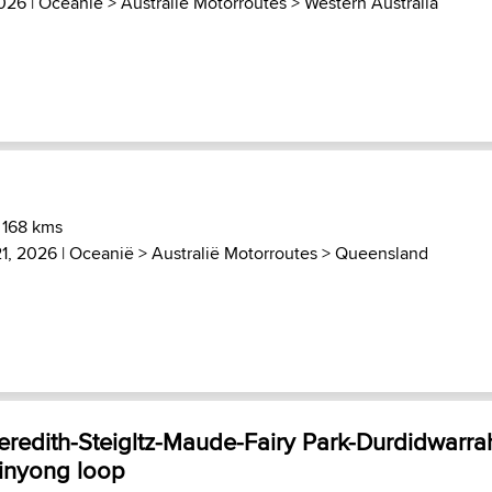
2026 |
Oceanië
>
Australië Motorroutes
>
Western Australia
 168 kms
21, 2026 |
Oceanië
>
Australië Motorroutes
>
Queensland
redith-Steigltz-Maude-Fairy Park-Durdidwarra
inyong loop