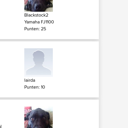
Blackstock2
Yamaha FJ1100
Punten: 25
lairda
Punten: 10
l