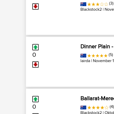
(3)
Blackstock2
| Nove
Dinner Plain -
0
(5)
lairda
| November 1
Ballarat-Mered
0
(4
Blackstock2
| Okto