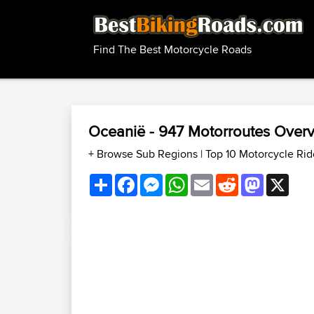
Find The Best Motorcycle Roads
Oceanië - 947 Motorroutes Over
+ Browse Sub Regions
|
Top 10 Motorcycle Ri
Share
Facebook
Messenger
WhatsApp
Email
Reddit
Mastodon
X