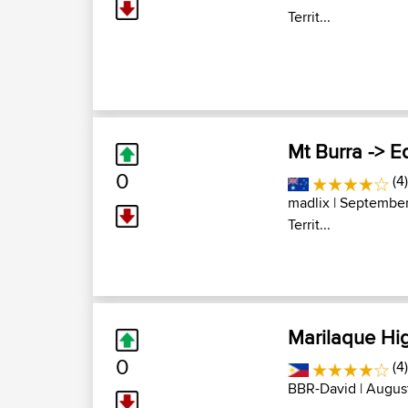
Territ...
Mt Burra -> E
0
(4
madlix
| September
Territ...
Marilaque Hi
0
(4
BBR-David
| Augus