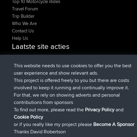
Top 10 Motorcycle Rides
Travel Forum
Trip Builder
Who We Are
Contact Us
Help Us
Laatste site acties
geregistreerd op
Nu
denerocharles
BBR
geregistreerd op
4 min geleden
TheMagus
BBR
This website needs to use cookies to offer you the best
geregistreerd op
10 min geleden
popovazari
BBR
user experience and show relevant ads.
geregistreerd op
1 hr, 37 min
DeadOutside
BBR
This project is offered freely to you but there are costs
geleden
involved to keep it running and continually improve it.
geregistreerd op
1 hr, 49 min geleden
Rocinante
BBR
For that, we rely on showing adverts and personal
Upvoted
FlyingBlackbird
North Devon Exmoor and
contributions from sponsors
4 hrs, 21 min geleden
Coastal blast Pt 1
To find out more, please read the
Privacy Policy
and
Connect
Cookie Policy
or if you really like my project please
Become A Sponsor
Thanks David Robertson