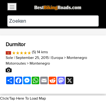
×
BestBikingRoads
Static Motion
3.99 - In Google Play
VIEW
Durmitor
(5) 14 kms
Sole
| September 25, 2015 |
Europa
>
Montenegro
Motorroutes
>
Montenegro
Share
Facebook
Messenger
WhatsApp
Email
Reddit
Mastodon
X
Click/Tap Here To Load Map